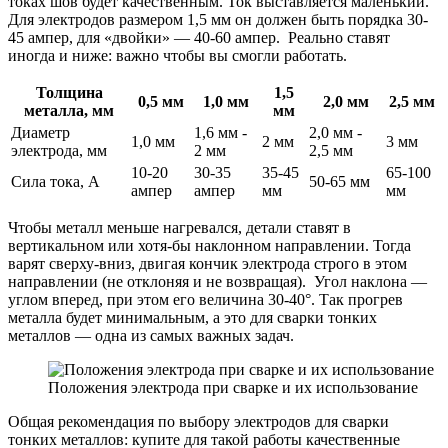
токах шов будет качественным. Ток выставляется маленький.
Для электродов размером 1,5 мм он должен быть порядка 30-
45 ампер, для «двойки» — 40-60 ампер. Реально ставят
иногда и ниже: важно чтобы вы смогли работать.
Толщина
1,5
0,5 мм
1,0 мм
2,0 мм
2,5 мм
металла, мм
мм
Диаметр
1,6 мм -
2,0 мм -
1,0 мм
2 мм
3 мм
электрода, мм
2 мм
2,5 мм
10-20
30-35
35-45
65-100
Сила тока, А
50-65 мм
ампер
ампер
мм
мм
Чтобы металл меньше нагревался, детали ставят в
вертикальном или хотя-бы наклонном направлении. Тогда
варят сверху-вниз, двигая кончик электрода строго в этом
направлении (не отклоняя и не возвращая). Угол наклона —
углом вперед, при этом его величина 30-40°. Так прогрев
металла будет минимальным, а это для сварки тонких
металлов — одна из самых важных задач.
Положения электрода при сварке и их использование
Общая рекомендация по выбору электродов для сварки
тонких металлов: купите для такой работы качественные