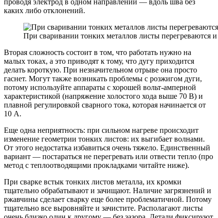
проводя электрод в одном направлении — вдоль шва без
каких либо отклонений.
При сваривании тонких металлов листы перегреваются и
Вторая сложность состоит в том, что работать нужно на
малых токах, а это приводят к тому, что дугу приходится
делать короткую. При незначительном отрыве она просто
гаснет. Могут также возникать проблемы с розжигом дуги,
потому используйте аппараты с хорошей вольт-амперной
характеристикой (напряжение холостого хода выше 70 В) и
плавной регулировкой сварного тока, которая начинается от
10 А.
Еще одна неприятность: при сильном нагреве происходит
изменение геометрии тонких листов: их выгибает волнами.
От этого недостатка избавиться очень тяжело. Единственный
вариант — постараться не перегревать или отвести тепло (про
метод с теплоотводящими прокладками читайте ниже).
При сварке встык тонких листов металла, их кромки
тщательно обрабатывают и зачищают. Наличие загрязнений и
ржавчины сделает сварку еще более проблематичной. Потому
тщательно все выровняйте и зачистите. Располагают листы
очень близко один к другому — без зазора. Детали фиксируют