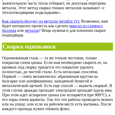
значительную часть тепла отбирает, не допуская перегрева
металла. Этот метод сварки тонких металлов называют «с
теплоотводящими подкладками».
Как сварить беседку из металла читайте тут.
Возможно, вам
будет интересно прочесть как сделать
мангал из газового
баллона
или
металла
? Вещь нужная и для освоения сварки
подходящая.
Сварка оцинковки
Оцинкованная сталь — та же тонкая листовая, только
покрытая слоем цинка. Если вам необходимо сварить ее, на
кромках под сварку придется это покрытие удалить
полностью, до чистой стали. Есть несколько способов.
Первый — снять механически: абразивным кругом на
болгарке или шлифмашинке, наждачной бумагой и
металлической щеткой. Есть еще способ — выжечь сваркой. В
этом случае дважды проходят электродом проходят вдоль шва.
При этом идет испарение цинка (он испаряется при 900°C), а
его пары очень ядовиты. Так что эти работы проводить можно
или на улице, или если на рабочем месте есть вытяжка. После
каждого прохода нужно сбивать флюс.