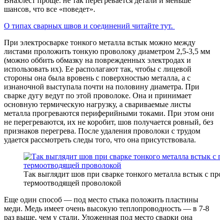
Внахлест проще: не так перегревается детали и меньше
шансов, что все «поведет».
О типах сварных швов и соединений читайте тут.
При электросварке тонкого металла встык можно между
листами проложить тонкую проволоку диаметром 2,5-3,5 мм
(можно оббить обмазку на поврежденных электродах и
использовать их). Ее располагают так, чтобы с лицевой
стороны она была вровень с поверхностью металла, а с
изнаночной выступала почти на половину диаметра. При
сварке дугу ведут по этой проволоке. Она и принимает
основную термическую нагрузку, а свариваемые листы
металла прогреваются периферийными токами. При этом они
не перегреваются, их не коробит, шов получается ровный, без
признаков перегрева. После удаления проволоки с трудом
удается рассмотреть следы того, что она присутствовала.
Так выглядит шов при сварке тонкого металла встык с п
термоотводящей проволокой
Еще один способ — под место стыка положить пластины
меди. Медь имеет очень высокую теплопроводность — в 7-8
раз выше, чем у стали. Уложенная под место сварки она