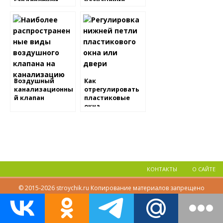
гардеробной
назначение,
виды, установка
Воздушный
Как
канализационны
отрегулировать
й клапан
пластиковые
окна
самостоятельно
КОНТАКТЫ
О САЙТЕ
© 2015-2026 stroychik.ru Копирование материалов запрещено