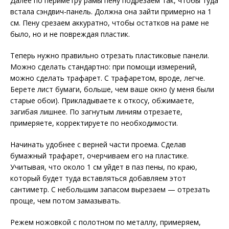
Далее по периметру рамы пену подрезаем так, чтобы туда
встала сэндвич-панель. Должна она зайти примерно на 1
см. Пену срезаем аккуратно, чтобы остатков на раме не
было, но и не повреждая пластик.
Теперь нужно правильно отрезать пластиковые панели.
Можно сделать стандартно: при помощи измерений,
можно сделать трафарет. С трафаретом, вроде, легче.
Берете лист бумаги, больше, чем ваше окно (у меня были
старые обои). Прикладываете к откосу, обжимаете,
загибая лишнее. По загнутым линиям отрезаете,
примеряете, корректируете по необходимости.
Начинать удобнее с верней части проема. Сделав
бумажный трафарет, очерчиваем его на пластике.
Учитывая, что около 1 см уйдет в паз пены, по краю,
который будет туда вставляться добавляем этот
сантиметр. С небольшим запасом вырезаем — отрезать
проще, чем потом замазывать.
Режем ножовкой с полотном по металлу, примеряем,