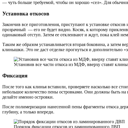
— чуть больше требуемой, чтобы он хорошо «сел». Для обычно
Установка откосов
Закончив все приготовления, приступают к установке откосов
прозрачный — его не будет видно. Косяк, к которому приклеи
одинаковый отступ. Затем ее отклеивают и ждут, пока клей не
Таким же образом устанавливается вторая боковина, а затем ве
клинышки. Это не даст отделке прогнуться и дополнительно «
Установив все части откоса из МДФ, вверху ставят клин
Фиксация
После того как клинья вставили, проверяете насколько все сто
небольшое количество пены островками. Они должны быть на в
делайте именно островки.
После полимеризации нанесенной пены фрагменты откоса держат
глубину, а только впереди.
Порядок фиксации откосов из ламинированного ДВП