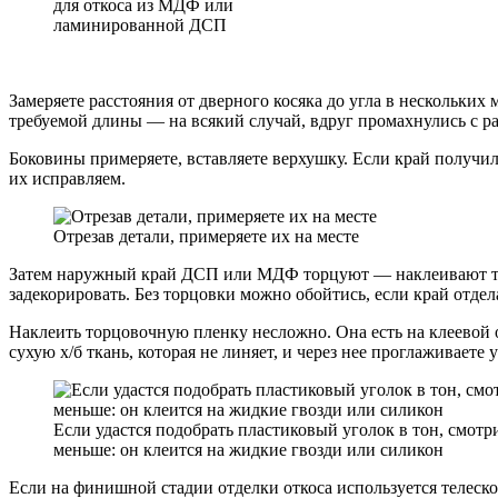
для откоса из МДФ или
ламинированной ДСП
Замеряете расстояния от дверного косяка до угла в нескольк
требуемой длины — на всякий случай, вдруг промахнулись с ра
Боковины примеряете, вставляете верхушку. Если край получил
их исправляем.
Отрезав детали, примеряете их на месте
Затем наружный край ДСП или МДФ торцуют — наклеивают торц
задекорировать. Без торцовки можно обойтись, если край отдел
Наклеить торцовочную пленку несложно. Она есть на клеевой о
сухую х/б ткань, которая не линяет, и через нее проглаживает
Если удастся подобрать пластиковый уголок в тон, смотр
меньше: он клеится на жидкие гвозди или силикон
Если на финишной стадии отделки откоса используется телеск