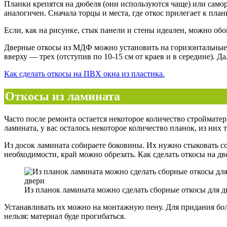
Планки крепятся на дюбеля (они используются чаще) или самор
аналогичен. Сначала торцы и места, где откос прилегает к пла
Если, как на рисунке, стык панели и стены идеален, можно об
Дверные откосы из МДФ можно установить на горизонтальные п
вверху — трех (отступив по 10-15 см от краев и в середине). Да
Как сделать откосы на ПВХ окна из пластика.
Откосы из ламината
Часто после ремонта остается некоторое количество строймате
ламината, у вас осталось некоторое количество планок, из них
Из досок ламината собираете боковины. Их нужно стыковать с
необходимости, край можно обрезать. Как сделать откосы на дв
Из планок ламината можно сделать сборные откосы для д
Устанавливать их можно на монтажную пену. Для придания боль
нельзя: материал буде прогибаться.