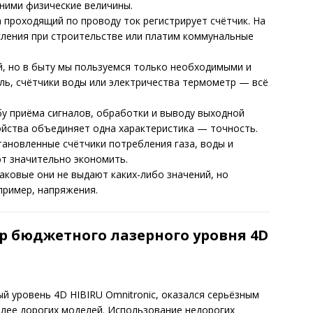
 ними физические величины.
 проходящий по проводу ток регистрирует счётчик. На
сления при строительстве или платим коммунальные
, но в быту мы пользуемся только необходимыми и
уль, счётчики воды или электричества термометр — всё
у приёма сигналов, обработки и выводу выходной
ойства объединяет одна характеристика — точность.
ановленные счётчики потребления газа, воды и
т значительно экономить.
аковые они не выдают каких-либо значений, но
пример, напряжения.
р бюджетного лазерного уровня 4D
й уровень 4D HIBIRU Omnitronic, оказался серьёзным
олее дорогих моделей. Использование недорогих