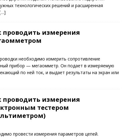
нужных технологических решений и расширенная
[…]
к проводить измерения
гаомметром
проводки необходимо измерить сопротивление
льный прибор — мегаомметр. Он подает в измеряемую
екающий по ней ток, и выдает результаты на экран или
к проводить измерения
ектронным тестером
ультиметром)
димо провести измерения параметров цепей.