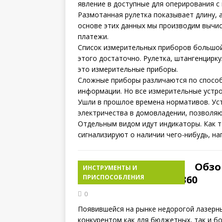
явление в доступные для оперирования с
Размотанная рулетка показывает длину, а
основе этих данных мы производим вычи
платежи.
Список измерительных приборов большой
этого достаточно. Рулетка, штангенцирк
это измерительные приборы.
Сложные приборы различаются по способ
информации. Но все измерительные устр
Ушли в прошлое времена нормативов. Уст
электричества в домовладении, позволяю
Отдельным видом идут индикаторы. Как т
сигнализируют о наличии чего-нибудь, на
Обзо
ИНСТРУМЕНТЫ И
Hibiru Omnitronic 4360
ПРИСПОСОБЛЕНИЯ
0
Появившейся на рынке недорогой лазерны
конкурентом как для бюджетных, так и б