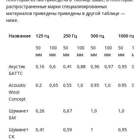
распространенные марки специализированных
материалов приведены приведены в другой таблице —
ниже.
Название
125 гц
250 Гц
500 гц
1000 гц
50
100
50
100
50
100
50
100
мм
мм
мм
мм
мм
мм
мм
мм
Акустик
0,16
0,6
0,41
0,88
0,96
0,97
0,95
0,9
БАТТС
Acoustic
0.2
0,65
0.55
1,0
0.95
1,0
0.95
0,9
Wool
Concept
Шуманет
0,26
0,67
1,0
1,0
БМ
Шуманет
0,41
0,59
1
0,95
СК