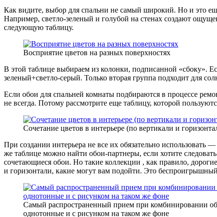
Как видите, выбор для спальни не самый широкий. Но и это ещ
Например, светло-зеленый и голубой на стенах создают ощущен
следующую таблицу.
Восприятие цветов на разных поверхностях
В этой таблице выбираем из колонки, подписанной «сбоку». Е
зеленый+светло-серый. Только вторая группа подходит для сол
Если обои для спальней комнаты подбираются в процессе ремон
не всегда. Потому рассмотрите еще таблицу, которой пользуют
Сочетание цветов в интерьере (по вертикали и горизонта
При создании интерьера не все их обязательно использовать 
же таблице можно найти обои-партнеры, если хотите следова
сочетающиеся обои. Но такие коллекции , как правило, дорогие
и горизонтали, какие могут вам подойти. Это беспроигрышный 
Самый распространенный прием при комбинировании об
однотонные и с рисунком на таком же фоне