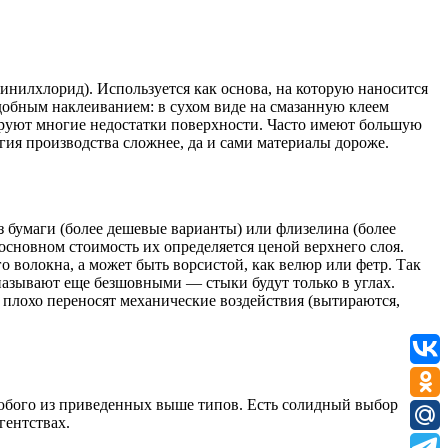
нилхлорид). Используется как основа, на которую наносится
добным наклеиванием: в сухом виде на смазанную клеем
ируют многие недостатки поверхности. Часто имеют большую
ия производства сложнее, да и сами материалы дороже.
з бумаги (более дешевые варианты) или флизелина (более
основном стоимость их определяется ценой верхнего слоя.
о волокна, а может быть ворсистой, как велюр или фетр. Так
называют еще безшовными — стыки будут только в углах.
и плохо переносят механические воздействия (вытираются,
любого из приведенных выше типов. Есть солидный выбор
гентствах.