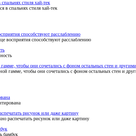
я в спальнях стиля хай-тек
це восприятия способствуют расслаблению
нность
ой гамме, чтобы они сочетались с фоном остальных стен и дру
нтирована
но распечатать рисунок или даже картину
ь бамбук