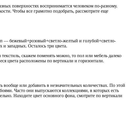
 разных поверхностях воспринимается человеком по-разному.
ости. Чтобы все грамотно подобрать, рассмотрите еще
рупп — бежевый+розовый+светло-желтый и голубой+светло-
х и западных. Осталось три цвета.
 текстиль, скажем поменять можно, то пол или мебель далеко
иеся цвета расположены по вертикали и горизонтали.
 вообще или добавить в незначительных количествах. По этой
оями. Часто они выпускаются коллекциями, в которых есть
тельно. Находите цвет основного фона, смотрите по вертикали