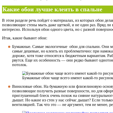
Какие обои лучше клеить в спальне
В этом разделе речь пойдет о материалах, из которых обои де
позволяющие стены мыть даже щеткой, и не один раз. Вряд ли в
интересно. Используя обои одного цвета, но с разной поверхн
Итак, какие бывают обои:
Бумажные. Самые экологичные обои для спальни. Они м
самые дешевые, но клеить их проблематично: при намока
дороже, хотя тоже относятся к бюджетным вариантам. Ра
рвутся. Еще их особенность — они редко бывают однотон
потолок.
Бумажные обои чаще всего имеют какой-то рисунок
Виниловые обои. На бумажную или флизелиновую основу 
позволяющие получить разные поверхности, но для офор
приглушенный блеск очень похож на сияние натурального 
дышат. Но какие из стен у нас сейчас дышат? Если тольк
вентиляцией. Так что это — не аргумент, тем не менее, р