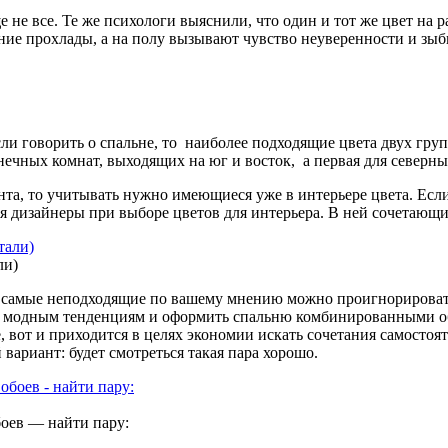
е не все. Те же психологи выяснили, что один и тот же цвет на
ие прохлады, а на полу вызывают чувство неуверенности и зыбк
сли говорить о спальне, то наиболее подходящие цвета двух г
нечных комнат, выходящих на юг и восток, а первая для северны
та, то учитывать нужно имеющиеся уже в интерьере цвета. Если
ся дизайнеры при выборе цветов для интерьера. В ней сочетающ
ли)
— самые неподходящие по вашему мнению можно проигнорировать
ть модным тенденциям и оформить спальню комбинированными об
, вот и приходится в целях экономии искать сочетания самостоя
вариант: будет смотреться такая пара хорошо.
оев — найти пару: