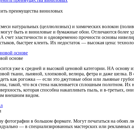
нить преимущества виниловых
меси натуральных (целлюлозных) и химических волокон (поливи
 могут быть и виниловые и бумажные обои. Отличаются более у
ЗА счет эластичности и одновременно прочности основы нивел
ыков, быстрее клеить. Их недостаток — высокая цена: технолог
овой основе
сится уже к средней и высокой ценовой категории. НА основу и
вой ткани, льняной, хлопковой, велюра, фетра и даже шелка. В 
деть как рогожка — если это джутовые обои или льняные грубог
ны, такой, что вся стена наклеивается сплошным полотном. Их 
верхность, которая способна накапливать пыль, и в-третьих, он
ным внешним видом.
л
ву фотографии в большом формате. Могут печататься на обоях 
видуально — в специализированных мастерских или рекламных а