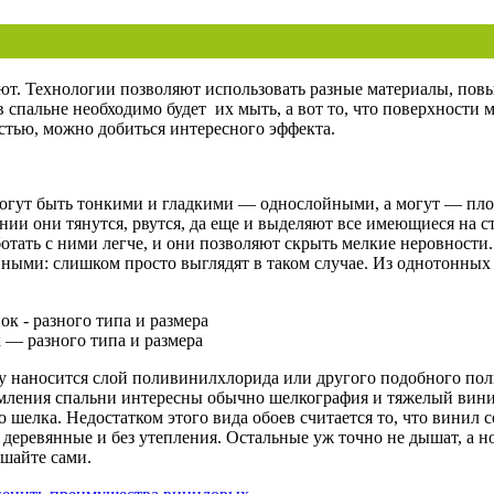
лают. Технологии позволяют использовать разные материалы, по
 спальне необходимо будет их мыть, а вот то, что поверхности 
остью, можно добиться интересного эффекта.
огут быть тонкими и гладкими — однослойными, а могут — пл
нии они тянутся, рвутся, да еще и выделяют все имеющиеся на 
ботать с ними легче, и они позволяют скрыть мелкие неровност
ными: слишком просто выглядят в таком случае. Из однотонных
 — разного типа и размера
наносится слой поливинилхлорида или другого подобного поли
мления спальни интересны обычно шелкография и тяжелый винил
шелка. Недостатком этого вида обоев считается то, что винил с
о деревянные и без утепления. Остальные уж точно не дышат, а 
ешайте сами.