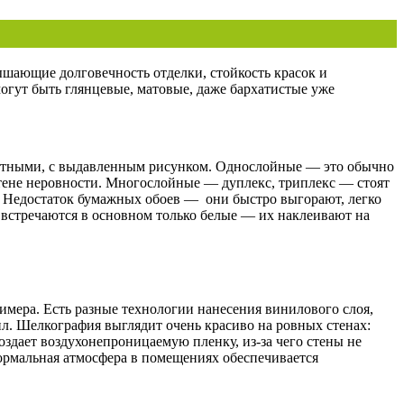
вышающие долговечность отделки, стойкость красок и
могут быть глянцевые, матовые, даже бархатистые уже
отными, с выдавленным рисунком. Однослойные — это обычно
стене неровности. Многослойные — дуплекс, триплекс — стоят
и. Недостаток бумажных обоев — они быстро выгорают, легко
 встречаются в основном только белые — их наклеивают на
мера. Есть разные технологии нанесения винилового слоя,
. Шелкография выглядит очень красиво на ровных стенах:
оздает воздухонепроницаемую пленку, из-за чего стены не
нормальная атмосфера в помещениях обеспечивается