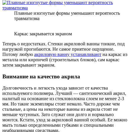
Плавные изогнутые формы уменьшают вероятность
травматизма
Каркас закрывается экраном
Теперь о недостатках. Стенки акриловой ванны тонкие, под
нагрузкой прогибаются. Не самое приятное ощущение.
Потому любую
акриловую ванну устанавливают
на каркас из
металла или кирпичей (строительных блоков), сам каркас
затем закрывают экраном.
Внимание на качество акрила
Долговечность и легкость ухода зависит от качества
используемого полимера. Лучший — сантехнический акрил,
налитый на основание из стекловолокна слоем не менее 2-3
мм. Но такие экземпляры стоят немало. Часто дороже чем
стальные, а цены на некоторые ванны из акрила стоят не
меньше чугунных. Зато служат они долго и нормально
моются. Кстати, уход за акриловой ванной особый. Ее можно
мыть только определенными губками и специальными
неабразивными средствами.