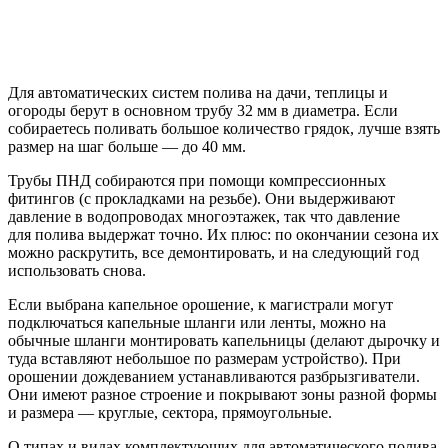
Для автоматических систем полива на дачи, теплицы и
огороды берут в основном трубу 32 мм в диаметра. Если
собираетесь поливать большое количество грядок, лучше взять
размер на шаг больше — до 40 мм.
Трубы ПНД собираются при помощи компрессионных
фитингов (с прокладками на резьбе). Они выдерживают
давление в водопроводах многоэтажек, так что давление
для полива выдержат точно. Их плюс: по окончании сезона их
можно раскрутить, все демонтировать, и на следующий год
использовать снова.
Если выбрана капельное орошение, к магистрали могут
подключаться капельные шланги или ленты, можно на
обычные шланги монтировать капельницы (делают дырочку и
туда вставляют небольшое по размерам устройство). При
орошении дождеванием устанавливаются разбрызгиватели.
Они имеют разное строение и покрывают зоны разной формы
и размера — круглые, сектора, прямоугольные.
О типах и видах комплектующих для автоматического полива