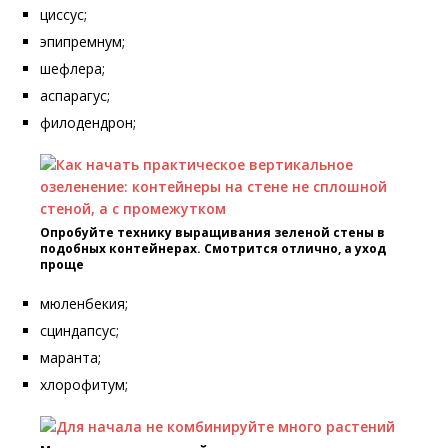
циссус;
эпипремнум;
шефлера;
аспарагус;
филодендрон;
Опробуйте технику выращивания зеленой стены в
подобных контейнерах. Смотрится отлично, а уход
проще
мюленбекия;
сциндапсус;
маранта;
хлорофитум;