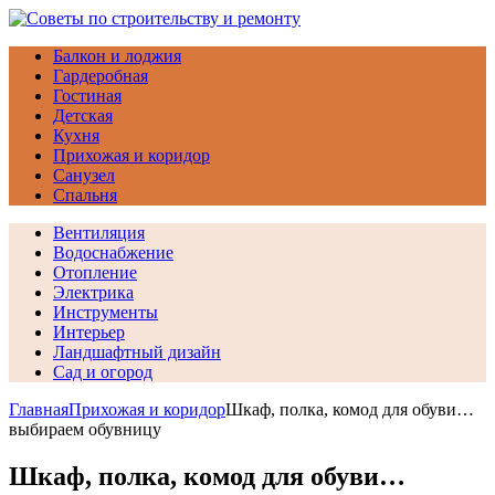
Балкон и лоджия
Гардеробная
Гостиная
Детская
Кухня
Прихожая и коридор
Санузел
Спальня
Вентиляция
Водоснабжение
Отопление
Электрика
Инструменты
Интерьер
Ландшафтный дизайн
Сад и огород
Главная
Прихожая и коридор
Шкаф, полка, комод для обуви…
выбираем обувницу
Шкаф, полка, комод для обуви…