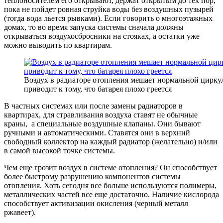
теплоносителем его открывают, держат открытым до тех пор,
пока не пойдет ровная струйка воды без воздушных пузырей
(тогда вода льется рывками). Если говорить о многоэтажных
домах, то во время запуска системы сначала должны
открываться воздухосбросники на стояках, а остатки уже
можно выводить по квартирам.
Воздух в радиаторе отопления мешает нормальной цирку
приводит к тому, что батарея плохо греется
В частных системах или после замены радиаторов в
квартирах, для стравливания воздуха ставят не обычные
краны, а специальные воздушные клапаны. Они бывают
ручными и автоматическими. Ставятся они в верхний
свободный коллектор на каждый радиатор (желательно) и/или
в самой высокой точке системы.
Чем еще грозит воздух в системе отопления? Он способствует
более быстрому разрушению компонентов системы
отопления. Хоть сегодня все больше используются полимеры,
металлических частей все еще достаточно. Наличие кислорода
способствует активизации окисления (черный металл
ржавеет).