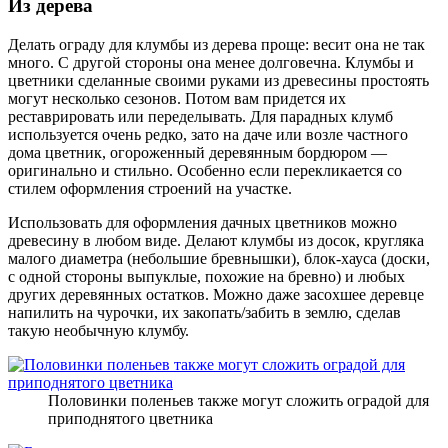
Из дерева
Делать ограду для клумбы из дерева проще: весит она не так
много. С другой стороны она менее долговечна. Клумбы и
цветники сделанные своими руками из древесины простоять
могут несколько сезонов. Потом вам придется их
реставрировать или переделывать. Для парадных клумб
используется очень редко, зато на даче или возле частного
дома цветник, огороженный деревянным бордюром —
оригинально и стильно. Особенно если перекликается со
стилем оформления строений на участке.
Использовать для оформления дачных цветников можно
древесину в любом виде. Делают клумбы из досок, кругляка
малого диаметра (небольшие бревнышки), блок-хауса (доски,
с одной стороны выпуклые, похожие на бревно) и любых
других деревянных остатков. Можно даже засохшее деревце
напилить на чурочки, их закопать/забить в землю, сделав
такую необычную клумбу.
Половинки поленьев также могут сложить оградой для
приподнятого цветника