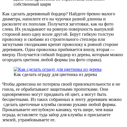
собственный шарм
Как сделать деревянный бордюр? Найдите бревно малого
диаметра, напилите его на чурочки разной длинны и
расколите их пополам. Получатся заготовки, как на фото
слева. Их укладывают на ровную поверхность выпуклой
стороной вниз одну возле другой. Берут гибкую толстую
проволоку и скобами из строительного степлера или
загнутыми гвоздиками крепят проволоку к ровной стороне
деревяшек. Одна проволока прибивается внизу, вторая —
вверху. Получается гибкий бордюр из дерева, которым можно
огородить цветник любой формы (на фото справа).
Как сделать ограду для цветника из дерева
Чтобы древесина не потеряла своей привлекательности и не
гнила, ее обрабатывают защитными пропитками. Они
одновременно могут придавать ей цвет, а могут быть
бесцветными. Из таких собранных в ленту деревяшек можно
сделать цветочные клумбы своими руками любой формы.
Прокапываете неглубокую канавку, чуть шире, чем ваша
ограда, вставляете туда забор для клумбы и присыпаете
землей, утрамбовываете ее.