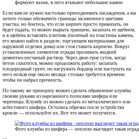
формуют валик, в него втыкают небольшие камни
Если вам не нужно настолько приподнимать насаждения, а вы
хотите только обозначить границы засаженного цветами
участка, но боитесь, что если кирпич просто прикопать, он
будет падать, то можно вырыть траншею, засыпать ее щебнем,
и в щебень вставлять плитняк (пиленый на пластины камень,
его можно найти в разделе, торгующем материалами для
наружной отделки дома) или стоя ставить кирпичи. Вокруг
установленных элементов ограды проливать жидкий
цементно-песчаный раствор. Через двое-трое суток, когда
бетон схватится, можно продолжить работу: засыпать
плодородный грунт, но нагружать бордюр или наступать на
него нельзя еще около месяца: столько требуется времени
чтобы он набрал прочность.
По такому же принципу можно сделать обрамление клумбы
своими руками из нарезанного полосами шифера или
черепицы. Клумбу из можно сделать из металлического или
асбестового шифера. Остались обрезки после устройства
кровли — используйте их. Вот что может получится.
Фото клумбы из шифера — неплохо выглядит такая оград