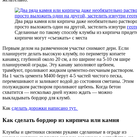
Два ряда камня или кирпича даже необязательно раствор
просто выложить один на другой, застелить изнутри
геот
Сделанные по такому способу клумбы из кирпича придетс
кирпичи могут «съезжать» с места
Первым делом на размеченном участке снимают дерн. Если
планируете делать высокую клумбу, по периметру копаете
канавку, глубиной около 20 см, а по ширине на 5-10 см шире
планируемой ограды. Эту канаву заполняют щебнем,
трамбуют, проливают жидким цементно-песчаным раствором.
На 1 часть цемента М400 берут 4-5 частей чистого песка,
перемешивают и заливают водой до состояния сметаны. Этим
полужидким раствором проливают щебень. Когда бетон
схватится — несколько дней нужно ждать — можно
выкладывать бордюр для клумб.
Как
сделать дорожки написано тут.
Как сделать бордюр из кирпича или камня
Клумбы и цветники своими руками сделанные в ограде из