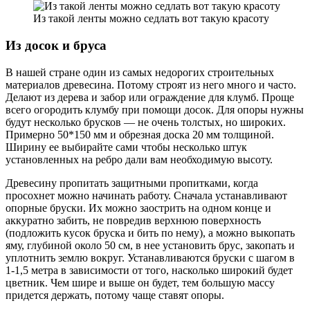
Из такой ленты можно седлать вот такую красоту
Из досок и бруса
В нашей стране один из самых недорогих строительных
материалов древесина. Потому строят из него много и часто.
Делают из дерева и забор или ограждение для клумб. Проще
всего огородить клумбу при помощи досок. Для опоры нужны
будут несколько брусков — не очень толстых, но широких.
Примерно 50*150 мм и обрезная доска 20 мм толщиной.
Ширину ее выбирайте сами чтобы несколько штук
установленных на ребро дали вам необходимую высоту.
Древесину пропитать защитными пропитками, когда
просохнет можно начинать работу. Сначала устанавливают
опорные бруски. Их можно заострить на одном конце и
аккуратно забить, не повредив верхнюю поверхность
(подложить кусок бруска и бить по нему), а можно выкопать
яму, глубиной около 50 см, в нее установить брус, закопать и
уплотнить землю вокруг. Устанавливаются бруски с шагом в
1-1,5 метра в зависимости от того, насколько широкий будет
цветник. Чем шире и выше он будет, тем большую массу
придется держать, потому чаще ставят опоры.