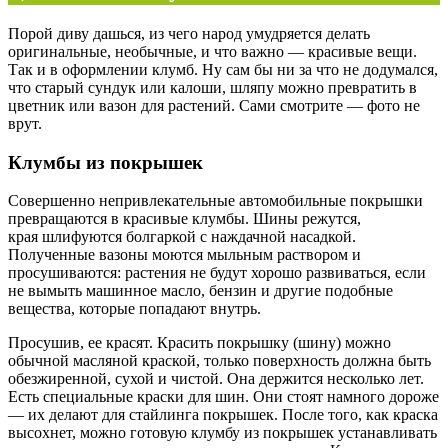
Порой диву дашься, из чего народ умудряется делать
оригинальные, необычные, и что важно — красивые вещи.
Так и в оформлении клумб. Ну сам бы ни за что не додумался,
что старый сундук или калоши, шляпу можно превратить в
цветник или вазон для растений. Сами смотрите — фото не
врут.
Клумбы из покрышек
Совершенно непривлекательные автомобильные покрышки
превращаются в красивые клумбы. Шины режутся,
края шлифуются болгаркой с наждачной насадкой.
Полученные вазоны моются мыльным раствором и
просушиваются: растения не будут хорошо развиваться, если
не вымыть машинное масло, бензин и другие подобные
вещества, которые попадают внутрь.
Просушив, ее красят. Красить покрышку (шину) можно
обычной масляной краской, только поверхность должна быть
обезжиренной, сухой и чистой. Она держится несколько лет.
Есть специальные краски для шин. Они стоят намного дороже
— их делают для стайлинга покрышек. После того, как краска
высохнет, можно готовую клумбу из покрышек устанавливать