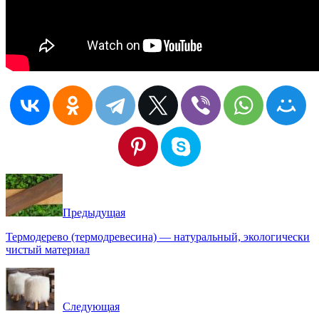
Предыдущая
Термодерево (термодревесина) — натуральный, экологически
чистый материал
Следующая