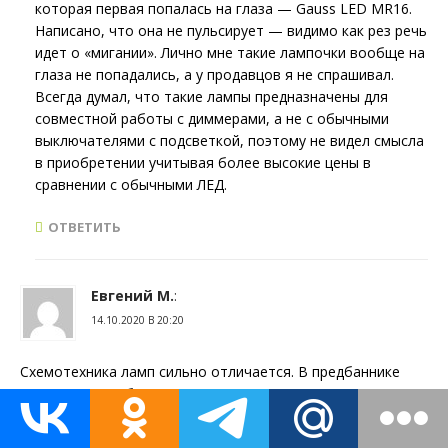
которая первая попалась на глаза — Gauss LED MR16.
Написано, что она не пульсирует — видимо как рез речь
идет о «мигании». Лично мне такие лампочки вообще на
глаза не попадались, а у продавцов я не спрашивал.
Всегда думал, что такие лампы предназначены для
совместной работы с диммерами, а не с обычными
выключателями с подсветкой, поэтому не видел смысла
в приобретении учитывая более высокие цены в
сравнении с обычными ЛЕД.
ОТВЕТИТЬ
Евгений М.
:
14.10.2020 В 20:20
Схемотехника ламп сильно отличается. В предбаннике
стояла энергосберегающая и не моргала. После того как
сгорела, поставил светодиодную «Включай» на 11 Вт, так
она светится постоянно при выключенном выключателе.