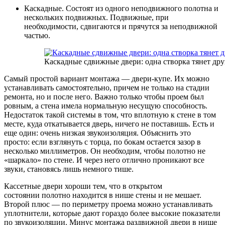
Каскадные. Состоят из одного неподвижного полотна и
нескольких подвижных. Подвижные, при
необходимости, сдвигаются и прячутся за неподвижной
частью.
Каскадные сдвижные двери: одна створка тянет др
Самый простой вариант монтажа — двери-купе. Их можно
устанавливать самостоятельно, причем не только на стадии
ремонта, но и после него. Важно только чтобы проем был
ровным, а стена имела нормальную несущую способность.
Недостаток такой системы в том, что вплотную к стене в том
месте, куда откатывается дверь, ничего не поставишь. Есть и
еще один: очень низкая звукоизоляция. Объяснить это
просто: если взглянуть с торца, по бокам остается зазор в
несколько миллиметров. Он необходим, чтобы полотно не
«шаркало» по стене. И через него отлично проникают все
звуки, становясь лишь немного тише.
Кассетные двери хороши тем, что в открытом
состоянии полотно находится в нише стены и не мешает.
Второй плюс — по периметру проема можно устанавливать
уплотнители, которые дают гораздо более высокие показатели
по звукоизоляции. Минус монтажа раздвижной двери в нише