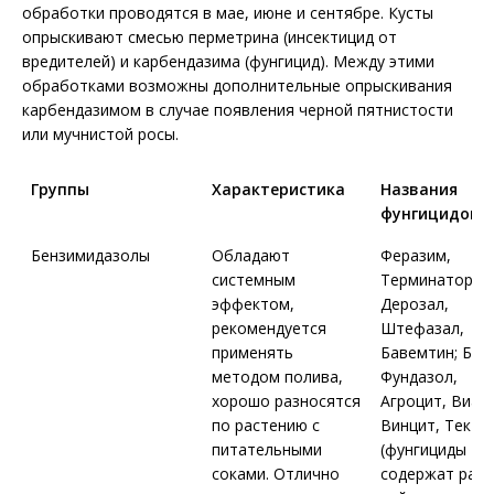
обработки проводятся в мае, июне и сентябре. Кусты
опрыскивают смесью перметрина (инсектицид от
вредителей) и карбендазима (фунгицид). Между этими
обработками возможны дополнительные опрыскивания
карбендазимом в случае появления черной пятнистости
или мучнистой росы.
Группы
Характеристика
Названия
фунгицидов
Бензимидазолы
Обладают
Феразим,
системным
Терминатор,
эффектом,
Дерозал,
рекомендуется
Штефазал,
применять
Бавемтин; Бен
методом полива,
Фундазол,
хорошо разносятся
Агроцит, Виал,
по растению с
Винцит, Текто
питательными
(фунгициды
соками. Отлично
содержат раз