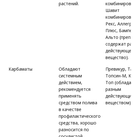
растений.
комбинирован
Шавит
комбинирован
Рекс, Аллегро
Плюс, Бампер,
Альто (препар
содержат раз
действующее
вещество).
Карбаматы
Обладают
Превикур, Тату
системным
Топсин-М, Каб
действием,
Топ (обладают
рекомендуется
разным
применять
действующим
средством полива
веществом)
в качестве
профилактического
средства, хорошо
разносится по
сосудистой