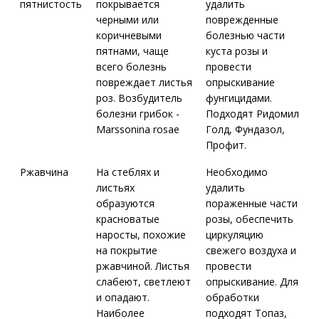
пятнистость
покрывается
удалить
черными или
поврежденные
коричневыми
болезнью части
пятнами, чаще
куста розы и
всего болезнь
провести
повреждает листья
опрыскивание
роз. Возбудитель
фунгицидами.
болезни грибок -
Подходят Ридомил
Marssonina rosae
Голд, Фундазол,
Профит.
Ржавчина
На стеблях и
Необходимо
листьях
удалить
образуются
пораженные части
красноватые
розы, обеспечить
наросты, похожие
циркуляцию
на покрытие
свежего воздуха и
ржавчиной. Листья
провести
слабеют, светлеют
опрыскивание. Для
и опадают.
обработки
Наиболее
подходят Топаз,