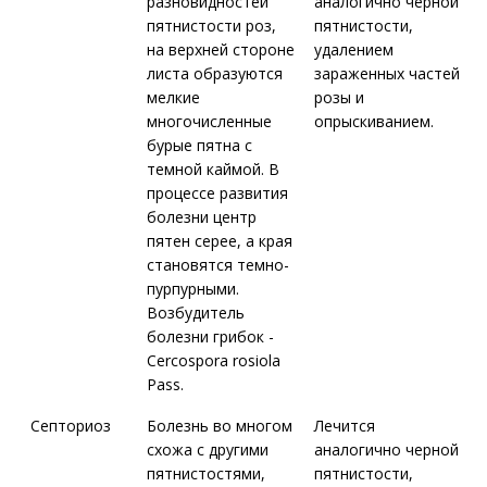
разновидностей
аналогично черной
пятнистости роз,
пятнистости,
на верхней стороне
удалением
листа образуются
зараженных частей
мелкие
розы и
многочисленные
опрыскиванием.
бурые пятна с
темной каймой. В
процессе развития
болезни центр
пятен серее, а края
становятся темно-
пурпурными.
Возбудитель
болезни грибок -
Cercospora rosiola
Pass.
Септориоз
Болезнь во многом
Лечится
схожа с другими
аналогично черной
пятнистостями,
пятнистости,