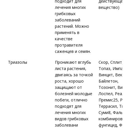
подходит для
действующее
лечения многих
вещество)
грибковых
заболеваний
растений. Можно
применять в
качестве
протравителя
саженцев и семян.
Триазолы
Проникают вглубь
Скор, Сплит,
листа растения,
Топаз, Импакт
двигаясь за точкой
Винцит, Вектр
роста, хорошо
Байлетон,
защищают от
Тозонит, Виал
болезней молодые
Лоспел, Реал,
побеги, отлично
Премис25, Рак
подходят для
Террасил, Тилт
лечения многих
Суми8, Фалько
видов грибковых
комбинирован
заболевани
фунгицид, Фол