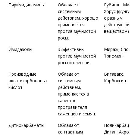
Пиримидинамины
Обладает
Рубиган, Миль
системным
Хорус (фунгиц
действием, хорошо
с разным
применяется
действующим
против мучнистой
веществом)
росы.
Имидазолы
Эффективны
Мираж, Спорта
против мучнистой
Трифмин.
росы и плесени.
Производные
Обладают
Витавакс,
оксатикарбоновых
системным
Карбоксин
кислот
действием,
применяются в
качестве
протравителя
саженцев и семян.
Дитиокарбаматы
Обладают
Поликарбацин;
контактным
Дитан, Акроба