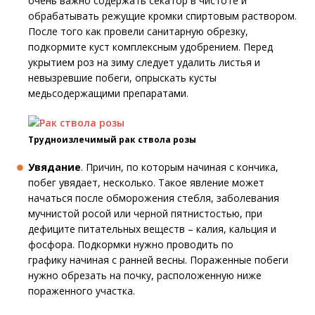
очень важно содержать секатор в чистоте и
обрабатывать режущие кромки спиртовым раствором.
После того как провели санитарную обрезку,
подкормите куст комплексным удобрением. Перед
укрытием роз на зиму следует удалить листья и
невызревшие побеги, опрыскать кусты
медьсодержащими препаратами.
Трудноизлечимый рак ствола розы
Увядание
. Причин, по которым начиная с кончика,
побег увядает, несколько. Такое явление может
начаться после обморожения стебля, заболевания
мучнистой росой или черной пятнистостью, при
дефиците питательных веществ – калия, кальция и
фосфора. Подкормки нужно проводить по
графику начиная с ранней весны. Пораженные побеги
нужно обрезать на почку, расположенную ниже
пораженного участка.