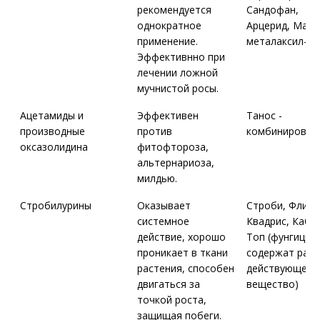
рекомендуется
Сандофан,
однократное
Арцерид, Макс
применение.
металаксил-М
Эффективнно при
лечении ложной
мучнистой росы.
Ацетамиды и
Эффективен
Танос -
производные
против
комбинирован
оксазолидина
фитофтороза,
альтернариоза,
милдью.
Стробилурины
Оказывает
Строби, Флинт
системное
Квадрис, Кабр
действие, хорошо
Топ (фунгицид
проникает в ткани
содержат раз
растения, способен
действующее
двигаться за
вещество)
точкой роста,
защищая побеги.