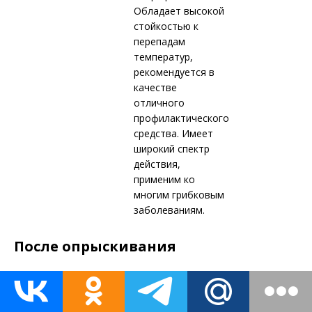
Обладает высокой
стойкостью к
перепадам
температур,
рекомендуется в
качестве
отличного
профилактического
средства. Имеет
широкий спектр
действия,
применим ко
многим грибковым
заболеваниям.
После опрыскивания
Закончив обработку растений, нужно тщательно промыть
используемый инвентарь, а затем вымыть руки и лицо.
Остатки смеси для опрыскивания растений нельзя