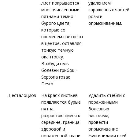
лист покрывается
удалением
многочисленными
зараженных частей
пятнами темно-
розы и
бурого цвета,
опрыскиванием.
которые со
временем светлеют
в центре, оставляя
тонкую темную
окантовку.
Возбудитель
болезни грибок -
Septoria rosae
Desm.
Песталоциоз
На краях листьев
Удалить стебли с
появляются бурые
пораженными
пятна,
болезнью
разрастающиеся к
листьями,
середине, граница
провести
здоровой и
опрыскивание
пораженной ткани
фунгицидами всей