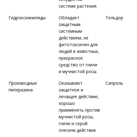
системе растения.
Гидроксианилиды
Обладает
Тельдор
защитным
системным
действием, не
фитотоксичен для
людей и животных,
прекрасное
средство от гнили
и мучнистой росы.
Производные
Оказывают
Сапроль
пиперазина
защитное и
лечащее действие,
хорошо
приименять против
мучнистой росы,
гнили и серой
плесени действие