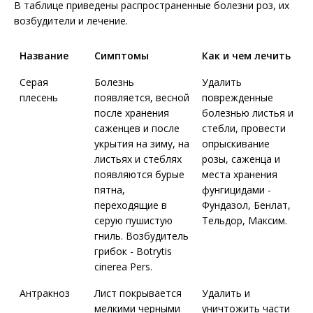
В таблице приведены распространенные болезни роз, их
возбудители и лечение.
Название
Симптомы
Как и чем лечить
Серая
Болезнь
Удалить
плесень
появляется, весной
поврежденные
после хранения
болезнью листья и
саженцев и после
стебли, провести
укрытия на зиму, на
опрыскивание
листьях и стеблях
розы, саженца и
появляются бурые
места хранения
пятна,
фунгицидами -
переходящие в
Фундазол, Бенлат,
серую пушистую
Тельдор, Максим.
гниль. Возбудитель
грибок - Botrytis
cinerea Pers.
Антракноз
Лист покрывается
Удалить и
мелкими черными
уничтожить части