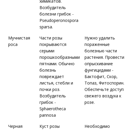
химикатов.
Возбудитель
болезни грибок -
Pseudoperonospora
sparsa.
Мучнистая
Части розы
Нужно удалить
роса
покрываются
пораженные
серыми
болезнью части
порошкообразными
растения. Провести
пятнами. Обычно
опрыскивание
болезнь
фунгицидами -
повреждает
Бактофит, Скор,
листья, стебли и
Топаз, Фитоспорин.
почки роз.
Обеспечьте доступ
Возбудитель
свежего воздуха к
грибок -
розе.
Sphaerotheca
pannosa
Черная
Куст розы
Необходимо