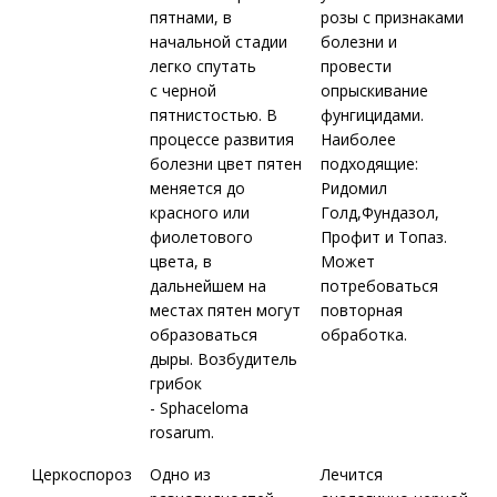
пятнами, в
розы с признаками
начальной стадии
болезни и
легко спутать
провести
с черной
опрыскивание
пятнистостью. В
фунгицидами.
процессе развития
Наиболее
болезни цвет пятен
подходящие:
меняется до
Ридомил
красного или
Голд,Фундазол,
фиолетового
Профит и Топаз.
цвета, в
Может
дальнейшем на
потребоваться
местах пятен могут
повторная
образоваться
обработка.
дыры. Возбудитель
грибок
- Sphaceloma
rosarum.
Церкоспороз
Одно из
Лечится