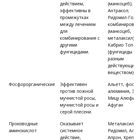
действием,
(манкоцеб);
эффективны в
Антракол;
промежутках
Ридомил-Голд
между лечением
комбинирован
для
(манкоцеб,
комбинирования с
металаксил);
другими
Кабрио Топ
фунгицидами.
(фунгициды с
разным
действующим
веществом).
Фосфорорганические
Эффективен
Альетт, фосет
против ложной
алюминия, Эфа
мучнистой росы,
Мицу Алюфит
мучнистой росы и
Афуган
серой плесени.
Производные
Оказывает
Металаксил,
аминокислот
системное
Ридомил, Алац
действие,
Апрон, Крепта