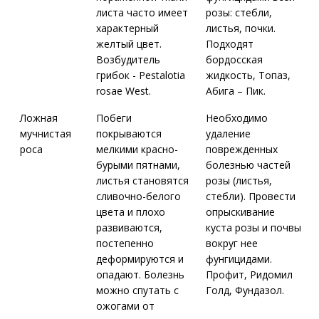
листа часто имеет
розы: стебли,
характерный
листья, почки.
желтый цвет.
Подходят
Возбудитель
бордосская
грибок - Pestalotia
жидкость, Топаз,
rosae West.
Абига – Пик.
Ложная
Побеги
Необходимо
мучнистая
покрываются
удаление
роса
мелкими красно-
поврежденных
бурыми пятнами,
болезнью частей
листья становятся
розы (листья,
сливочно-белого
стебли). Провести
цвета и плохо
опрыскивание
развиваются,
куста розы и почвы
постепенно
вокруг нее
деформируются и
фунгицидами.
опадают. Болезнь
Профит, Ридомил
можно спутать с
Голд, Фундазол.
ожогами от