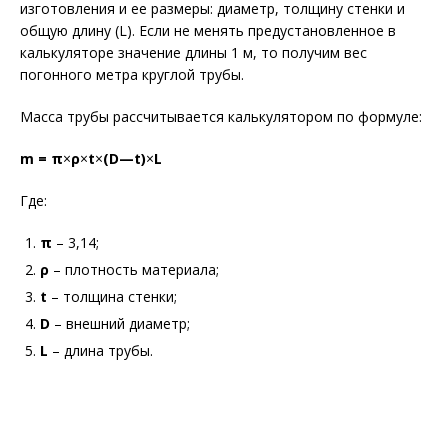
изготовления и ее размеры: диаметр, толщину стенки и
общую длину (L). Если не менять предустановленное в
калькуляторе значение длины 1 м, то получим вес
погонного метра круглой трубы.
Масса трубы рассчитывается калькулятором по формуле:
m
= π
×
ρ
×
t
×
(
D
—
t
)
×
L
Где:
π
– 3,14;
ρ
– плотность материала;
t
– толщина стенки;
D
– внешний диаметр;
L
– длина трубы.