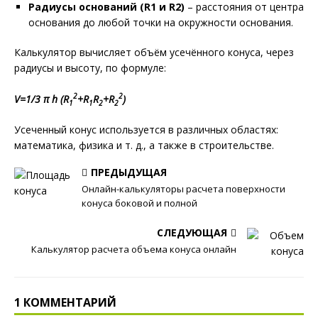
Радиусы оснований (R1 и R2)
– расстояния от центра
основания до любой точки на окружности основания.
Калькулятор вычисляет объём усечённого конуса, через
радиусы и высоту, по формуле:
2
2
V
=
1/3
π h
(
R
​+
R
R
+
R
​)
1
1
2
2
Усеченный конус используется в различных областях:
математика, физика и т. д., а также в строительстве.
ПРЕДЫДУЩАЯ
Онлайн-калькуляторы расчета поверхности
конуса боковой и полной
СЛЕДУЮЩАЯ
Калькулятор расчета объема конуса онлайн
1 КОММЕНТАРИЙ